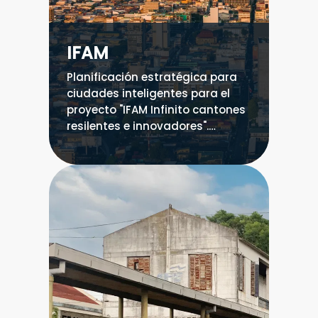
IFAM
Planificación estratégica para
ciudades inteligentes para el
proyecto "IFAM Infinito cantones
resilentes e innovadores".
Diagnóstico y hoja de ruta para
cada uno de los 91 cantones de
Costa Rica en 5 verticales:
Gobernanza, Ambiente,
Planeamiento urbano, Desarrollo
humano y Competitividad.